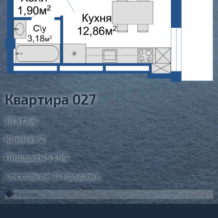
Квартира 027
10 этаж
Комнат 2
Площадь 53.94
Состояние: В продаже
Балкон